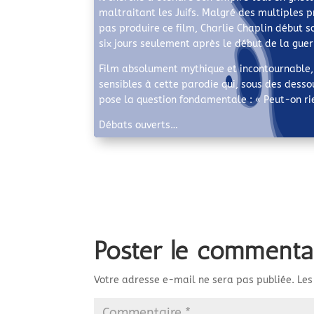
maltraitant les Juifs. Malgré des multiples p
pas produire ce film, Charlie Chaplin début 
six jours seulement après le début de la guer
Film absolument mythique et incontournable, 
sensibles à cette parodie qui, sous des dess
pose la question fondamentale : « Peut-on rie
Débats ouverts…
Poster le commenta
Votre adresse e-mail ne sera pas publiée.
Les