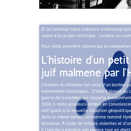
Et on continue notre aventure cinématographi
cadre d’un projet artistique : Lycéens au cin
Pour cette première séance qui en comporter
L’histoire d’un petit
juif malmené par l’H
L’histoire du
Dictateur
est celle d’un barbier j
évènements historiques… D’abord blessé au 
guerre de tranchées qui rappelle évidemment
1918, il reste plusieurs années en convalesc
naïf quant à la nouvelle situation géopolitiq
dans le même temps, un homme nommé Hynk
dictateur. À l’aide de milices violentes et d’
il cherche à étendre son empire tout en ghett