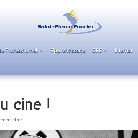
ée Professionnel
Apprentissage
C.F.C
Internat
u ciné !
mmentaires