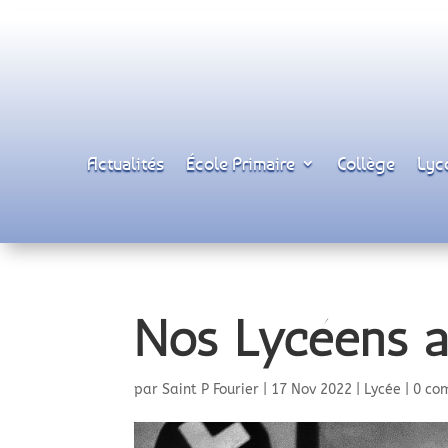
Actualités
École Primaire
Collège
Lyc
Nos Lycéens a
par
Saint P Fourier
|
17 Nov 2022
|
Lycée
|
0 co