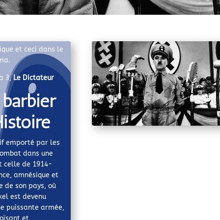
que et ceci dans le
éma.
a 3,
Le Dictateur
 barbier
istoire
uif emporté par les
combat dans une
 celle de 1914-
ence, amnésique et
ue de son pays, où
el est devenu
une puissante armée,
oïsant et