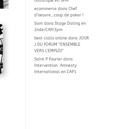
historique en 3PM
ecommerce
dans
Chef
d’oeuvre…coup de poker !
Sam
dans
Stage Dating en
2nde/CAP/3pm
best cialis online
dans
JOUR
J DU FORUM “ENSEMBLE
VERS L’EMPLOI”
Saint P Fourier
dans
Intervention Amnesty
International en CAP1