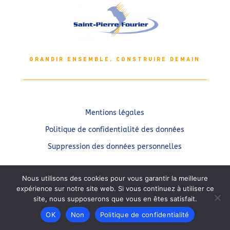
GRANDIR ENSEMBLE, CONSTRUIRE DEMAIN
Mentions légales
Politique de confidentialité des données
Suppression des données personnelles
Nous utilisons des cookies pour vous garantir la meilleure
expérience sur notre site web. Si vous continuez à utiliser ce
© Groupe scolaire privé Saint-Pierre Fourier à Gray – 2021
site, nous supposerons que vous en êtes satisfait.
Mediadvance
OK
Non
Politique de confidentialité