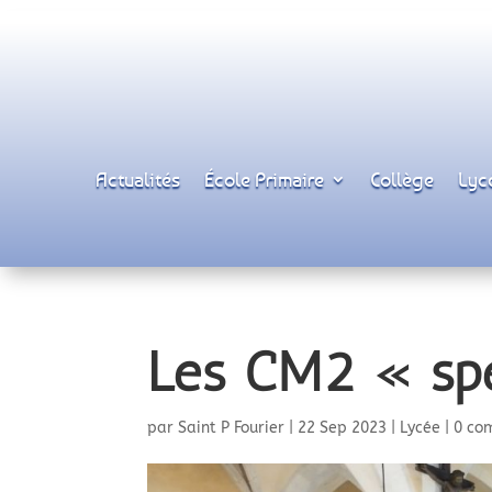
Actualités
École Primaire
Collège
Lyc
Les CM2 « sp
par
Saint P Fourier
|
22 Sep 2023
|
Lycée
|
0 co