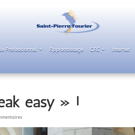
ée Professionnel
Apprentissage
C.F.C
Internat
eak easy » !
mmentaires