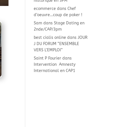
historique en 3PM
ecommerce
dans
Chef
d’oeuvre…coup de poker !
Sam
dans
Stage Dating en
2nde/CAP/3pm
best cialis online
dans
JOUR
J DU FORUM “ENSEMBLE
VERS L’EMPLOI”
Saint P Fourier
dans
Intervention Amnesty
International en CAP1