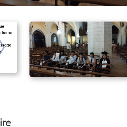
que
n 6eme
issage
e
ire