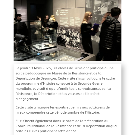
Le jeudi 13 Mars 2025, les élèves de 3ème ont participé à une
sortie pédagogique au Musée de la Résistance et de la
Déportation de Besançon. Cette visite s’inscrivait dans le cadre
du programme d’Histoire consacré à la Seconde Guerre
mondiale, et visait à approfondir leurs connaissances sur la
Résistance, la Déportation et les valeurs de liberté et
d’engagement.
Cette visite a marqué les esprits et permis aux collégiens de
mieux comprendre cette période sombre de l’Histoire.
Elle s’inscrit également dans le cadre de la préparation du
Concours National de la Résistance et de la Déportation auquel
certains élèves participent cette année.