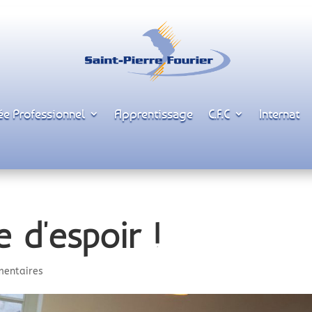
ée Professionnel
Apprentissage
C.F.C
Internat
 d’espoir !
mentaires