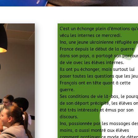
C’est un échange plein d’émotions qu’
vécu les internes ce mercredi.
Ina, une jeune ukrainienne réfugiée e
France depuis le début de la guerre
dans son pays, a partagé son parcou
de vie avec les élèves internes.
Ils ont pu échanger, mais surtout lui
poser toutes les questions que les je
Français ont en tête quant à cette
guerre.
Ses conditions de vie là-bas, le pour
de son départ précipité, les élèves o
été très intéressés et émus par son
discours.
Ina, passionnée par les massages de
mains, a aussi montré aux élèves
comment pratiquer ce mode de déten