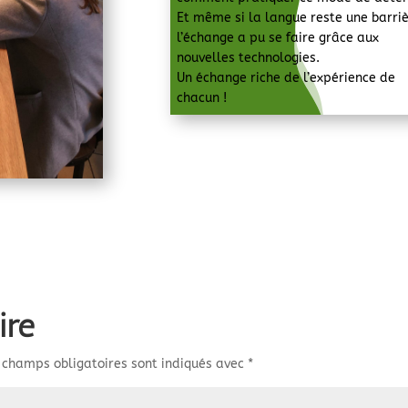
Et même si la langue reste une barriè
l’échange a pu se faire grâce aux
nouvelles technologies.
Un échange riche de l’expérience de
chacun !
ire
 champs obligatoires sont indiqués avec
*