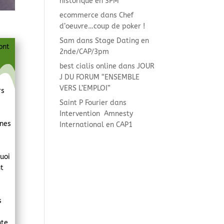
historique en 3PM
ecommerce
dans
Chef
d’oeuvre…coup de poker !
Sam
dans
Stage Dating en
ont
2nde/CAP/3pm
best cialis online
dans
JOUR
n
J DU FORUM “ENSEMBLE
VERS L’EMPLOI”
rs
Saint P Fourier
dans
Intervention Amnesty
unes
International en CAP1
quoi
nt
s
te.