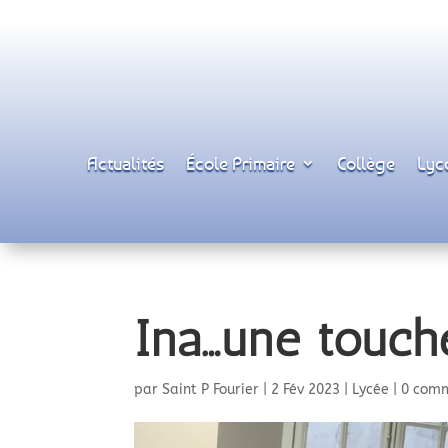
Actualités
École Primaire
Collège
Lyc
Ina…une touche
par
Saint P Fourier
|
2 Fév 2023
|
Lycée
|
0 com