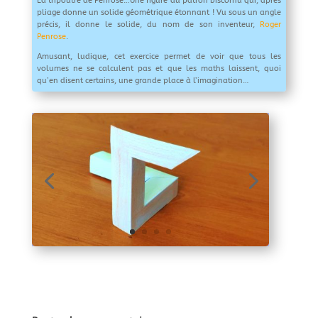
La tripoutre de Penrose…Une figure au patron biscornu qui, après
pliage donne un solide géométrique étonnant ! Vu sous un angle
précis, il donne le solide, du nom de son inventeur,
Roger
Penrose
.
Amusant, ludique, cet exercice permet de voir que tous les
volumes ne se calculent pas et que les maths laissent, quoi
qu’en disent certains, une grande place à l’imagination…