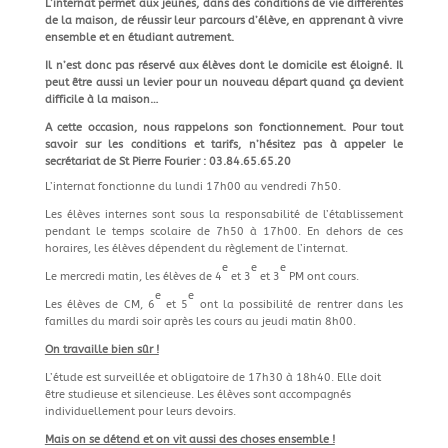
L’internat permet aux jeunes, dans des conditions de vie différentes
de la maison, de réussir leur parcours d’élève, en apprenant à vivre
ensemble et en étudiant autrement.
Il n’est donc pas réservé aux élèves dont le domicile est éloigné. Il
peut être aussi un levier pour un nouveau départ quand ça devient
difficile à la maison…
A cette occasion, nous rappelons son fonctionnement. Pour tout
savoir sur les conditions et tarifs, n’hésitez pas à appeler le
secrétariat de St Pierre Fourier : 03.84.65.65.20
L’internat fonctionne du lundi 17h00 au vendredi 7h50.
Les élèves internes sont sous la responsabilité de l’établissement
pendant le temps scolaire de 7h50 à 17h00. En dehors de ces
horaires, les élèves dépendent du règlement de l’internat.
e
e
e
Le mercredi matin, les élèves de 4
et 3
et 3
PM ont cours.
e
e
Les élèves de CM, 6
et 5
ont la possibilité de rentrer dans les
familles du mardi soir après les cours au jeudi matin 8h00.
On travaille bien sûr !
L’étude est surveillée et obligatoire de 17h30 à 18h40. Elle doit
être studieuse et silencieuse. Les élèves sont accompagnés
individuellement pour leurs devoirs.
Mais on se détend et on vit aussi des choses ensemble !